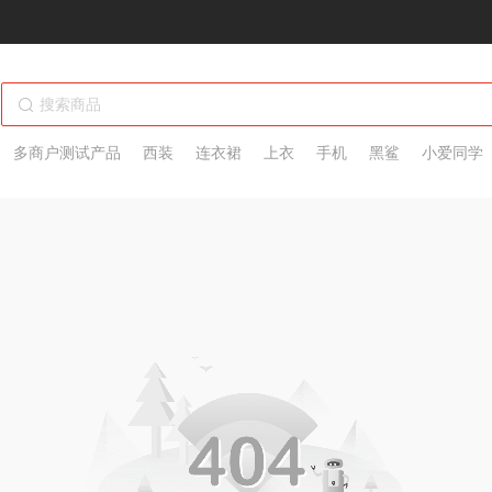
多商户测试产品
西装
连衣裙
上衣
手机
黑鲨
小爱同学